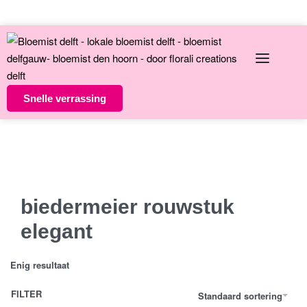
English
Over ons
Contact
Snelle verrassing
Altijd unieke bloemsierkunst
8 dagen versgarantie
Vandaag besteld morgen in huis
biedermeier rouwstuk
elegant
Enig resultaat
FILTER
Standaard sortering