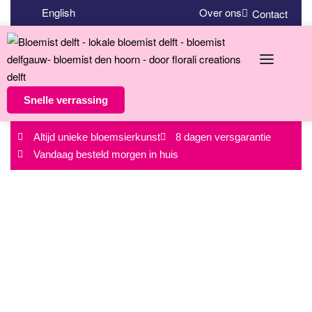
English
Over ons
Contact
Snelle verrassing
Altijd unieke bloemsierkunst
8 dagen versgarantie
Vandaag besteld morgen in huis
Bloemen laten bezorgen?
In regio Den Haag en regio Rotterdam
Bekijk ons assortiment en bestel direct online!