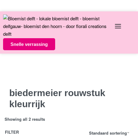
English
Over ons
Contact
Snelle verrassing
Altijd unieke bloemsierkunst
8 dagen versgarantie
Vandaag besteld morgen in huis
biedermeier rouwstuk
kleurrijk
Showing all 2 results
FILTER
Standaard sortering