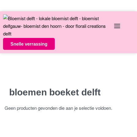
English
Over ons
Contact
Snelle verrassing
Altijd unieke bloemsierkunst
8 dagen versgarantie
Vandaag besteld morgen in huis
bloemen boeket delft
Geen producten gevonden die aan je selectie voldoen.