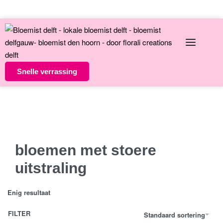
English
Over ons
Contact
Snelle verrassing
Altijd unieke bloemsierkunst
8 dagen versgarantie
Vandaag besteld morgen in huis
bloemen met stoere
uitstraling
Enig resultaat
FILTER
Standaard sortering