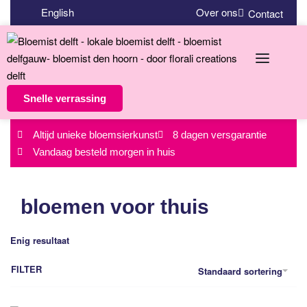
English
Over ons
Contact
Snelle verrassing
Altijd unieke bloemsierkunst
8 dagen versgarantie
Vandaag besteld morgen in huis
bloemen voor thuis
Enig resultaat
FILTER
Standaard sortering