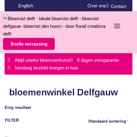
English
Over ons
Contact
Snelle verrassing
Altijd unieke bloemsierkunst
8 dagen versgarantie
Vandaag besteld morgen in huis
bloemenwinkel Delfgauw
Enig resultaat
FILTER
Standaard sortering