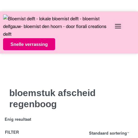
English
Over ons
Contact
Snelle verrassing
Altijd unieke bloemsierkunst
8 dagen versgarantie
Vandaag besteld morgen in huis
bloemstuk afscheid
regenboog
Enig resultaat
FILTER
Standaard sortering