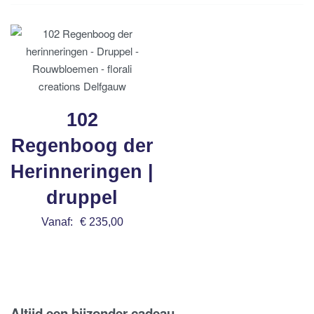
102
Regenboog der
Herinneringen |
druppel
Vanaf:
€
235,00
Bestel nu
Altijd een bijzonder cadeau