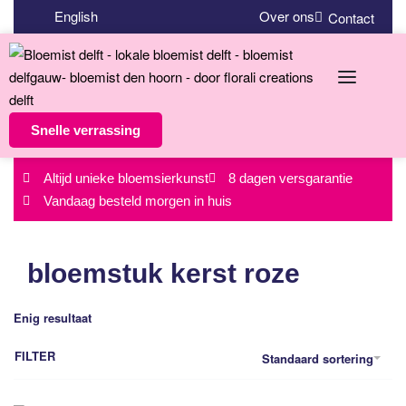
English
Over ons
Contact
Snelle verrassing
Altijd unieke bloemsierkunst
8 dagen versgarantie
Vandaag besteld morgen in huis
bloemstuk kerst roze
Enig resultaat
FILTER
Standaard sortering