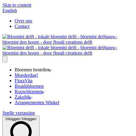
Skip to content
English
Over ons
Contact
Bloemen bestellen
Moederdag!
FloraVita
Bruidsbloemen
Rouwbloemen
Zakelijk
Arrangementen Winkel
Snelle verrassing
Inloggen
Inloggen