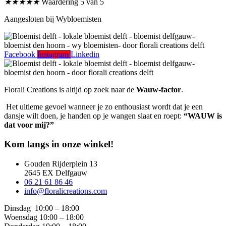
★
★
★
★
★
Waardering 5 van 5
Aangesloten bij Wybloemisten
Facebook
Instagram
Linkedin
Florali Creations is altijd op zoek naar de
Wauw-factor
.
Het ultieme gevoel wanneer je zo enthousiast wordt dat je een
dansje wilt doen, je handen op je wangen slaat en roept:
“WAUW is
dat voor mij?”
Kom langs in onze winkel!
Gouden Rijderplein 13
2645 EX Delfgauw
06 21 61 86 46
info@floralicreations.com
Dinsdag
10:00 – 18:00
Woensdag 10:00 – 18:00