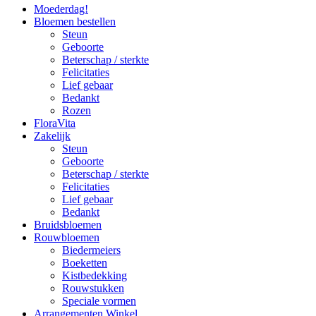
Moederdag!
Bloemen bestellen
Steun
Geboorte
Beterschap / sterkte
Felicitaties
Lief gebaar
Bedankt
Rozen
FloraVita
Zakelijk
Steun
Geboorte
Beterschap / sterkte
Felicitaties
Lief gebaar
Bedankt
Bruidsbloemen
Rouwbloemen
Biedermeiers
Boeketten
Kistbedekking
Rouwstukken
Speciale vormen
Arrangementen Winkel