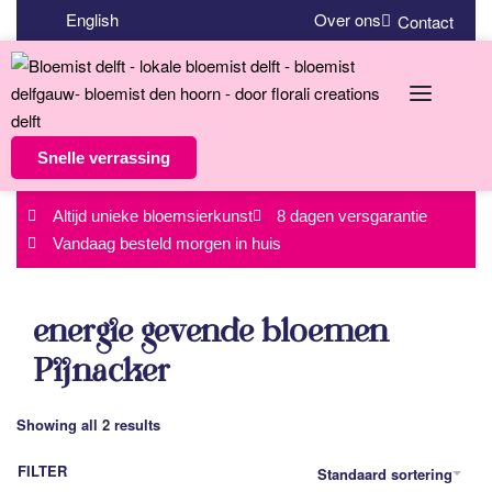
English
Over ons
Contact
Snelle verrassing
Altijd unieke bloemsierkunst
8 dagen versgarantie
Vandaag besteld morgen in huis
energie gevende bloemen
Pijnacker
Showing all 2 results
FILTER
Standaard sortering