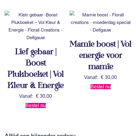
Mamie boost | Vol
Lief gebaar |
energie voor
Boost
mamie
Plukboeket | Vol
Vanaf:
€
30,00
Kleur & Energie
Bestel nu
Vanaf:
€
30,00
Bestel nu
Altijd een bijzonder cadeau