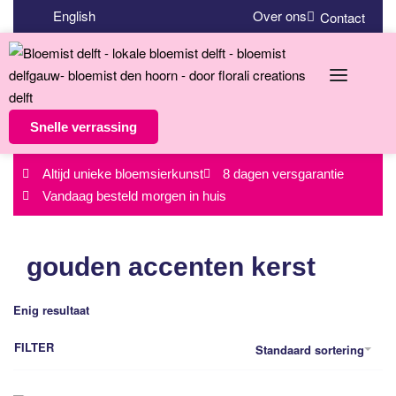
English
Over ons
Contact
Snelle verrassing
Altijd unieke bloemsierkunst
8 dagen versgarantie
Vandaag besteld morgen in huis
gouden accenten kerst
Enig resultaat
FILTER
Standaard sortering