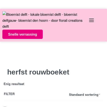
English
Over ons
Contact
Snelle verrassing
Altijd unieke bloemsierkunst
8 dagen versgarantie
Vandaag besteld morgen in huis
herfst rouwboeket
Enig resultaat
FILTER
Standaard sortering