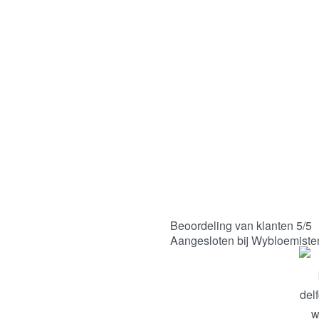
107 Schoonheid in stilte |
Rouwboeket rozen
Vanaf:
€
85,00
Bestel nu
Beoordeling van klanten 5/5
Aangesloten bij Wybloemiste