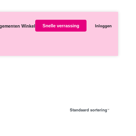
Over ons
Contact
gementen Winkel
Inloggen
Snelle verrassing
orgen in huis
Standaard sortering