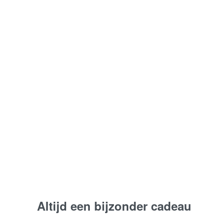
087 Zuiver afscheid |
Rouwboeket witte Rozen
Vanaf:
€
85,00
Bestel nu
Altijd een bijzonder cadeau