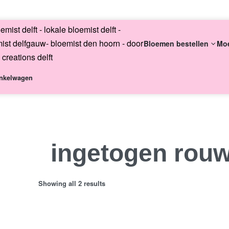
English
Bloemen bestellen
Mo
nkelwagen
Altijd uni
ingetogen rou
Showing all 2 results