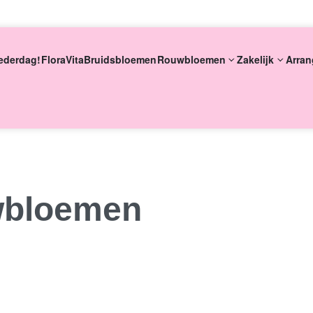
ederdag!
FloraVita
Bruidsbloemen
Rouwbloemen
Zakelijk
Arran
eke bloemsierkunst
8 dagen versgarantie
Vandaag besteld m
wbloemen