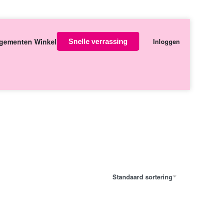
Over ons
Contact
gementen Winkel
Inloggen
Snelle verrassing
orgen in huis
Standaard sortering