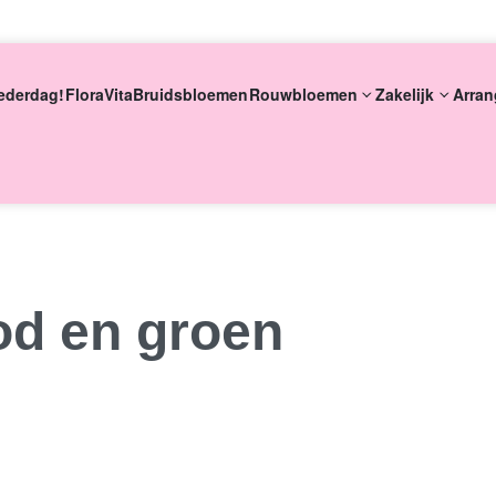
ederdag!
FloraVita
Bruidsbloemen
Rouwbloemen
Zakelijk
Arran
eke bloemsierkunst
8 dagen versgarantie
Vandaag besteld m
od en groen