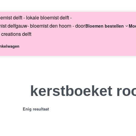
English
Bloemen bestellen
Mo
nkelwagen
Altijd uni
kerstboeket ro
Enig resultaat