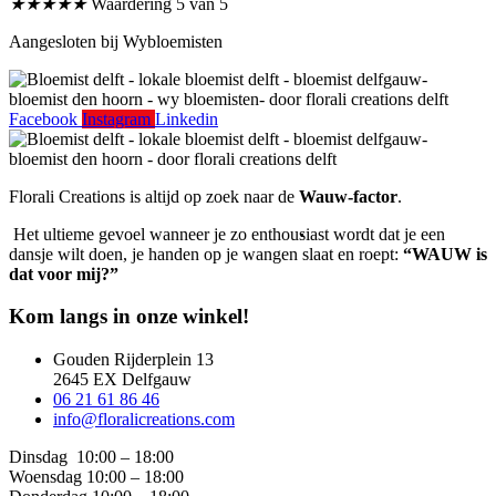
★
★
★
★
★
Waardering 5 van 5
Aangesloten bij Wybloemisten
Facebook
Instagram
Linkedin
Florali Creations is altijd op zoek naar de
Wauw-factor
.
Het ultieme gevoel wanneer je zo enthousiast wordt dat je een
dansje wilt doen, je handen op je wangen slaat en roept:
“WAUW is
dat voor mij?”
Kom langs in onze winkel!
Gouden Rijderplein 13
2645 EX Delfgauw
06 21 61 86 46
info@floralicreations.com
Dinsdag
10:00 – 18:00
Woensdag 10:00 – 18:00