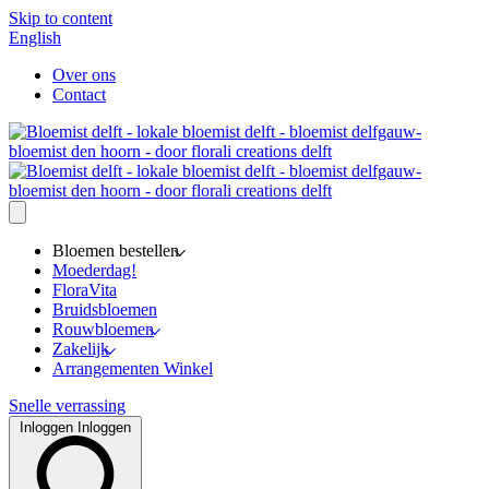
Skip to content
English
Over ons
Contact
Bloemen bestellen
Moederdag!
FloraVita
Bruidsbloemen
Rouwbloemen
Zakelijk
Arrangementen Winkel
Snelle verrassing
Inloggen
Inloggen