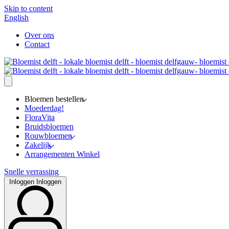
Skip to content
English
Over ons
Contact
Bloemen bestellen
Moederdag!
FloraVita
Bruidsbloemen
Rouwbloemen
Zakelijk
Arrangementen Winkel
Snelle verrassing
Inloggen
Inloggen