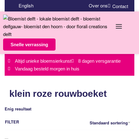
English
Over ons
Contact
Snelle verrassing
Altijd unieke bloemsierkunst
8 dagen versgarantie
Vandaag besteld morgen in huis
klein roze rouwboeket
Enig resultaat
FILTER
Standaard sortering