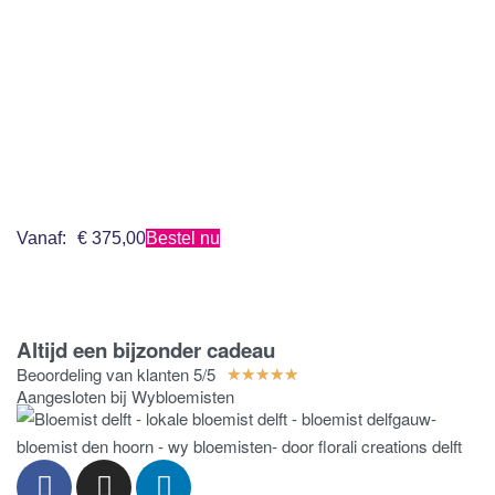
sortering
FILTER
026
Hemelslicht |
Kistbedekking
Vanaf:
€
375,00
Bestel nu
Altijd een bijzonder cadeau
Beoordeling van klanten 5/5
★
★
★
★
★
Aangesloten bij Wybloemisten