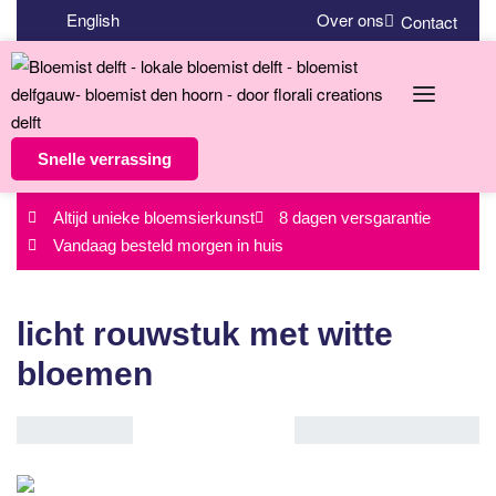
English
Over ons
Contact
Snelle verrassing
Altijd unieke bloemsierkunst
8 dagen versgarantie
Vandaag besteld morgen in huis
licht rouwstuk met witte
bloemen
Enig resultaat
Standaard