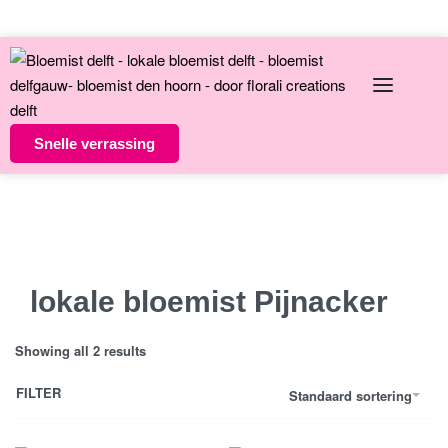
English
Over ons
Contact
Snelle verrassing
Altijd unieke bloemsierkunst
8 dagen versgarantie
Vandaag besteld morgen in huis
lokale bloemist Pijnacker
Showing all 2 results
FILTER
Standaard sortering