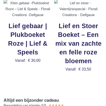
Lief gebaar |
Lief en Stoer
Plukboeket
Boeket – Een
Roze | Lief &
mix van zachte
Speels
en felle roze
bloemen
Vanaf:
€
30,00
Bestel nu
Vanaf:
€
33,50
Bestel nu
Altijd een bijzonder cadeau
Beoordeling van klanten 5/5
★
★
★
★
★