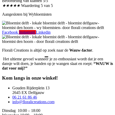
Beoordeling van klanten 5/5
★
★
★
★
★
Waardering 5 van 5
Aangesloten bij Wybloemisten
Facebook
Instagram
Linkedin
Florali Creations is altijd op zoek naar de
Wauw-factor
.
Het ultieme gevoel wanneer je zo enthousiast wordt dat je een
dansje wilt doen, je handen op je wangen slaat en roept:
“WAUW is
dat voor mij?”
Kom langs in onze winkel!
Gouden Rijderplein 13
2645 EX Delfgauw
06 21 61 86 46
info@floralicreations.com
Dinsdag
10:00 – 18:00