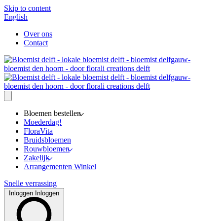
Skip to content
English
Over ons
Contact
Bloemen bestellen
Moederdag!
FloraVita
Bruidsbloemen
Rouwbloemen
Zakelijk
Arrangementen Winkel
Snelle verrassing
Inloggen
Inloggen