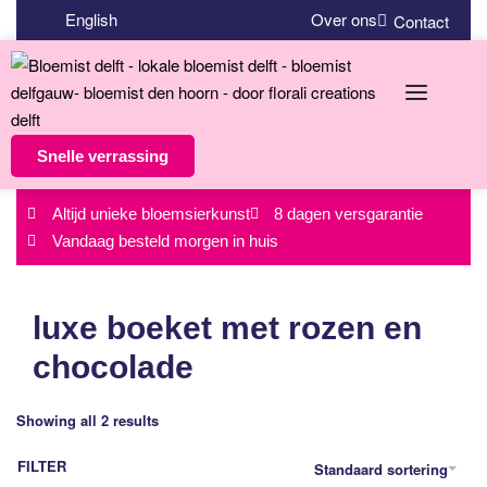
English
Over ons
Contact
Snelle verrassing
Altijd unieke bloemsierkunst
8 dagen versgarantie
Vandaag besteld morgen in huis
luxe boeket met rozen en
chocolade
Showing all 2 results
FILTER
Standaard sortering