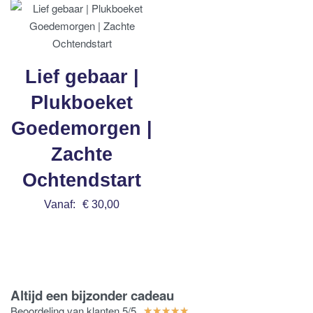
Lief gebaar |
Plukboeket
Goedemorgen |
Zachte
Ochtendstart
Vanaf:
€
30,00
Bestel nu
Altijd een bijzonder cadeau
Beoordeling van klanten 5/5
★
★
★
★
★