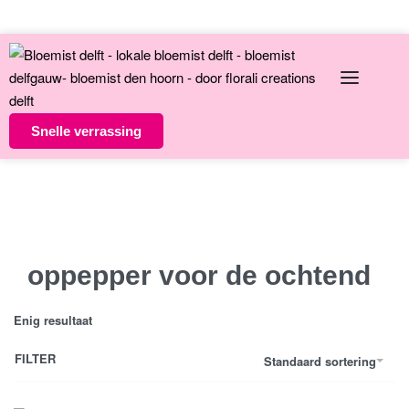
English
Over ons
Contact
Snelle verrassing
Altijd unieke bloemsierkunst
8 dagen versgarantie
Vandaag besteld morgen in huis
oppepper voor de ochtend
Enig resultaat
FILTER
Standaard sortering