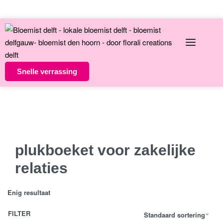
English
Over ons
Contact
Snelle verrassing
Altijd unieke bloemsierkunst
8 dagen versgarantie
Vandaag besteld morgen in huis
plukboeket voor zakelijke
relaties
Enig resultaat
FILTER
Standaard sortering