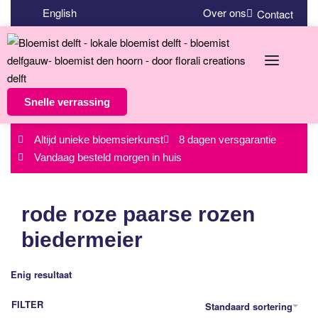
English
Over ons
Contact
Snelle verrassing
Altijd unieke bloemsierkunst
8 dagen versgarantie
Vandaag besteld morgen in huis
rode roze paarse rozen
biedermeier
Enig resultaat
FILTER
Standaard sortering