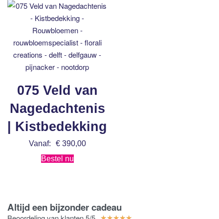
075 Veld van
Nagedachtenis
| Kistbedekking
Vanaf:
€
390,00
Bestel nu
Altijd een bijzonder cadeau
Beoordeling van klanten 5/5
★
★
★
★
★