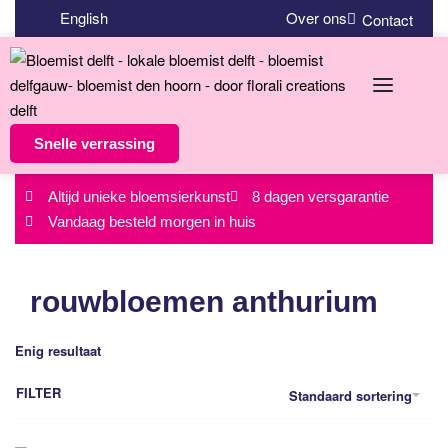
English
Over ons
Contact
Snelle verrassing
Altijd unieke bloemsierkunst
8 dagen versgarantie
Vandaag besteld morgen in huis
rouwbloemen anthurium
Enig resultaat
FILTER
Standaard sortering