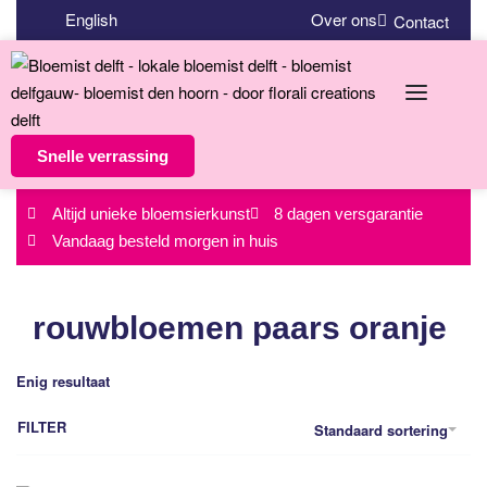
English
Over ons
Contact
Snelle verrassing
Altijd unieke bloemsierkunst
8 dagen versgarantie
Vandaag besteld morgen in huis
rouwbloemen paars oranje
Enig resultaat
FILTER
Standaard sortering