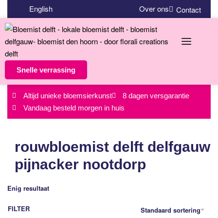
English
Over ons
Contact
Snelle verrassing
Altijd unieke bloemsierkunst
8 dagen versgarantie
Vandaag besteld morgen in huis
rouwbloemist delft delfgauw
pijnacker nootdorp
Enig resultaat
FILTER
Standaard sortering