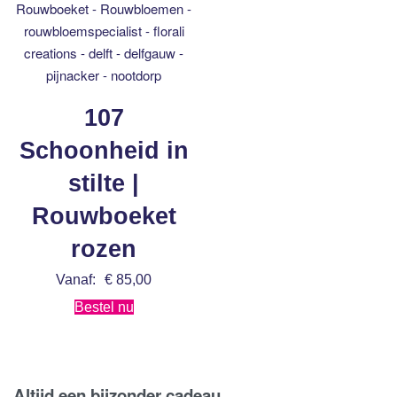
107
Schoonheid in
stilte |
Rouwboeket
rozen
Vanaf:
€
85,00
Bestel nu
Altijd een bijzonder cadeau