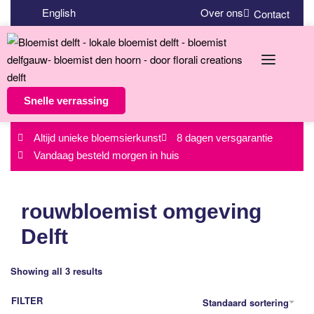
English
Over ons
Contact
Snelle verrassing
Altijd unieke bloemsierkunst
8 dagen versgarantie
Vandaag besteld morgen in huis
rouwbloemist omgeving
Delft
Showing all 3 results
FILTER
Standaard sortering