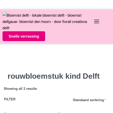
English
Over ons
Contact
Snelle verrassing
Altijd unieke bloemsierkunst
8 dagen versgarantie
Vandaag besteld morgen in huis
rouwbloemstuk kind Delft
Showing all 2 results
FILTER
Standaard sortering