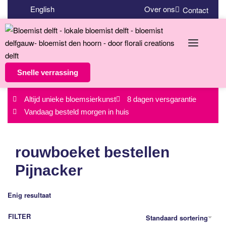
English
Over ons
Contact
Snelle verrassing
Altijd unieke bloemsierkunst
8 dagen versgarantie
Vandaag besteld morgen in huis
rouwboeket bestellen
Pijnacker
Enig resultaat
FILTER
Standaard sortering