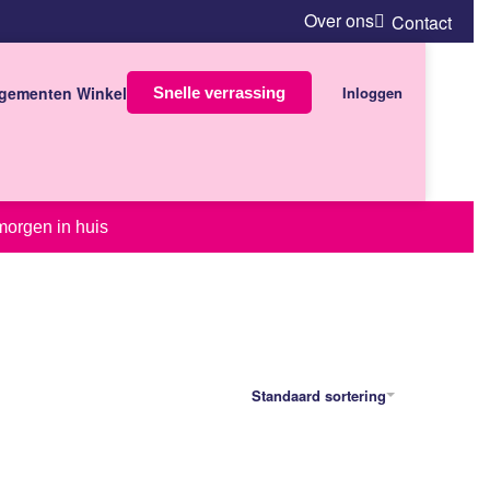
Over ons
Contact
gementen Winkel
Inloggen
Snelle verrassing
morgen in huis
Standaard sortering