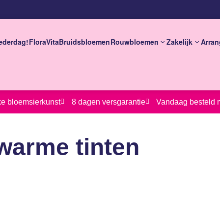
ederdag!
FloraVita
Bruidsbloemen
Rouwbloemen
Zakelijk
Arran
eke bloemsierkunst
8 dagen versgarantie
Vandaag besteld 
warme tinten