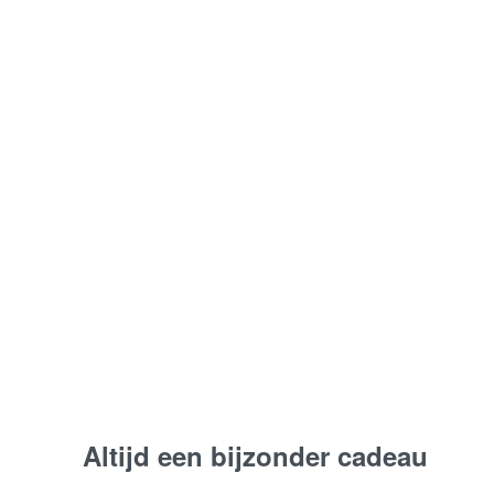
030 Amber Zon –
Rouwboeket | Warme
kleuren
Vanaf:
€
85,00
Bestel nu
Altijd een bijzonder cadeau