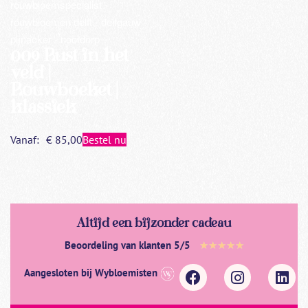
FILTER
009 Rust in het
veld |
Rouwboeket |
klassiek
Vanaf:
€
85,00
Bestel nu
Altijd een bijzonder cadeau
Beoordeling van klanten 5/5
★
★
★
★
★
Aangesloten bij Wybloemisten