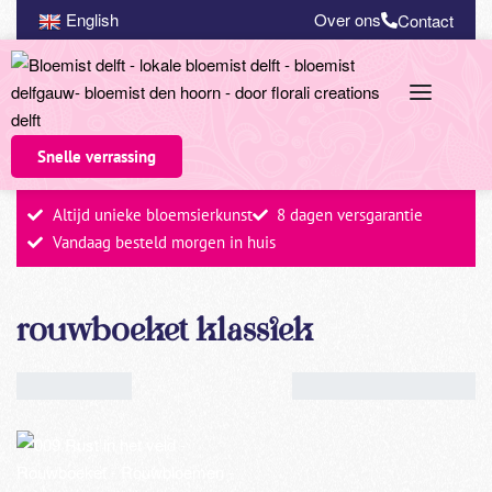
English
Over ons
Contact
Snelle verrassing
Altijd unieke bloemsierkunst
8 dagen versgarantie
Vandaag besteld morgen in huis
rouwboeket klassiek
Enig resultaat
Standaard
sortering