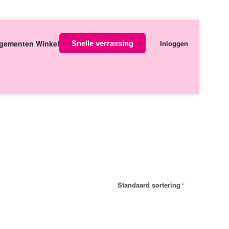
Over ons
Contact
gementen Winkel
Inloggen
Snelle verrassing
orgen in huis
Standaard sortering