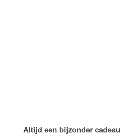
006 Zorgzaam Verlicht |
Rouwboeket Pastel
Vanaf:
€
85,00
Bestel nu
Altijd een bijzonder cadeau