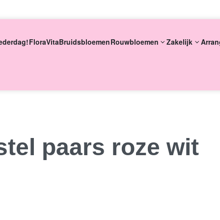
ederdag!
FloraVita
Bruidsbloemen
Rouwbloemen
Zakelijk
Arran
eke bloemsierkunst
8 dagen versgarantie
Vandaag besteld m
tel paars roze wit