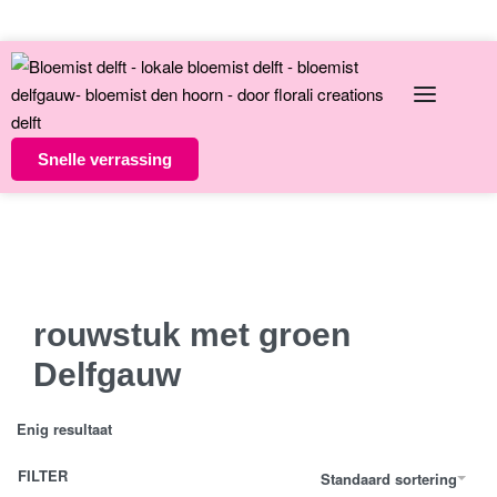
English
Over ons
Contact
Snelle verrassing
Altijd unieke bloemsierkunst
8 dagen versgarantie
Vandaag besteld morgen in huis
rouwstuk met groen
Delfgauw
Enig resultaat
FILTER
Standaard sortering