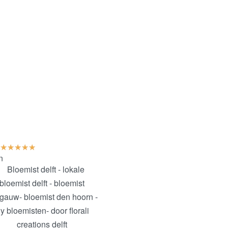
★
★
★
★
★
n