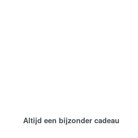
039 Stralende Gedachten |
Biedermeier
Vanaf:
€
115,00
Bestel nu
Altijd een bijzonder cadeau