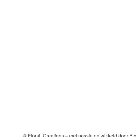
© Florali Creations – met passie ontwikkeld door
Fle