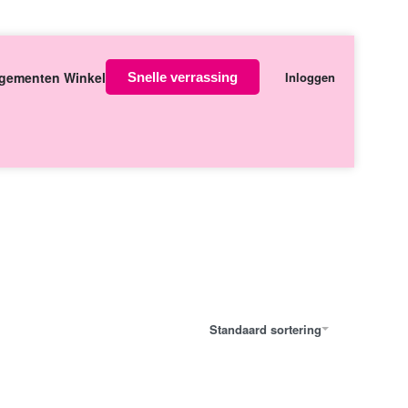
Over ons
Contact
gementen Winkel
Inloggen
Snelle verrassing
orgen in huis
Standaard sortering