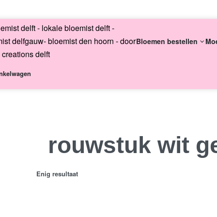
English
Bloemen bestellen
Mo
nkelwagen
Altijd uni
rouwstuk wit g
Enig resultaat