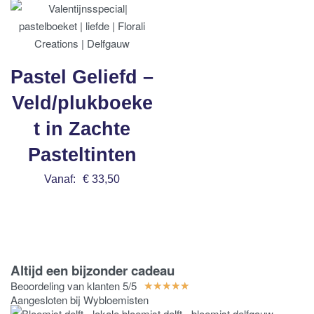
Pastel Geliefd –
Veld/plukboeke
t in Zachte
Pasteltinten
Vanaf:
€
33,50
Bestel nu
Altijd een bijzonder cadeau
Beoordeling van klanten 5/5
★
★
★
★
★
Aangesloten bij Wybloemisten