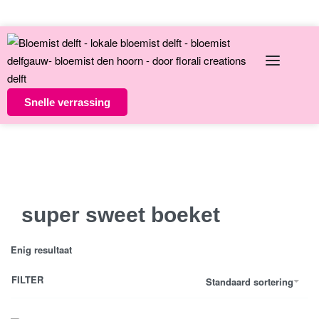
English
Over ons
Contact
Snelle verrassing
Altijd unieke bloemsierkunst
8 dagen versgarantie
Vandaag besteld morgen in huis
super sweet boeket
Enig resultaat
FILTER
Standaard sortering