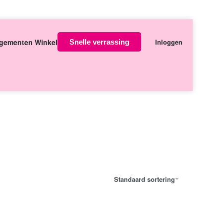
Over ons
Contact
gementen Winkel
Inloggen
Snelle verrassing
orgen in huis
Standaard sortering