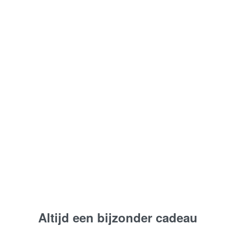
Lief gebaar | Plukboeket
Focus & Concentratie |
Helder & Krachtig
Vanaf:
€
30,00
Bestel nu
Altijd een bijzonder cadeau