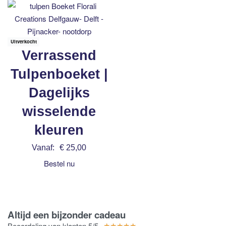
Uitverkocht
Verrassend
Tulpenboeket |
Dagelijks
wisselende
kleuren
Vanaf:
€
25,00
Bestel nu
Altijd een bijzonder cadeau
Beoordeling van klanten 5/5
★
★
★
★
★