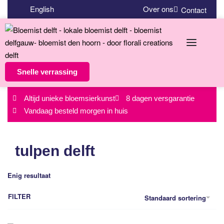
English
Over ons
Contact
Snelle verrassing
Altijd unieke bloemsierkunst
8 dagen versgarantie
Vandaag besteld morgen in huis
tulpen delft
Enig resultaat
FILTER
Standaard sortering