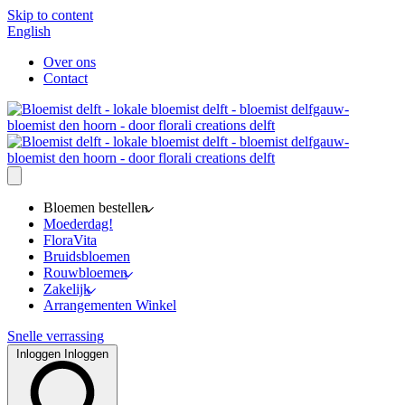
Skip to content
English
Over ons
Contact
Bloemen bestellen
Moederdag!
FloraVita
Bruidsbloemen
Rouwbloemen
Zakelijk
Arrangementen Winkel
Snelle verrassing
Inloggen
Inloggen