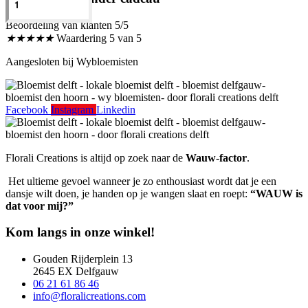
Beoordeling van klanten 5/5
★
★
★
★
★
Waardering 5 van 5
Aangesloten bij Wybloemisten
Facebook
Instagram
Linkedin
Florali Creations is altijd op zoek naar de
Wauw-factor
.
Het ultieme gevoel wanneer je zo enthousiast wordt dat je een
dansje wilt doen, je handen op je wangen slaat en roept:
“WAUW is
dat voor mij?”
Kom langs in onze winkel!
Gouden Rijderplein 13
2645 EX Delfgauw
06 21 61 86 46
info@floralicreations.com