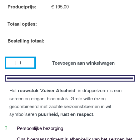
Productprijs:
€
195,00
Totaal opties:
Bestelling totaal:
Toevoegen aan winkelwagen
Het
rouwstuk ‘Zuiver Afscheid’
in druppelvorm is een
sereen en elegant bloemstuk. Grote witte rozen
gecombineerd met zachte seizoensbloemen in wit
symboliseren
puurheid, rust en respect
.
Persoonlijke bezorging
Ons bloemassortiment is afhankelijk van het seizoen het