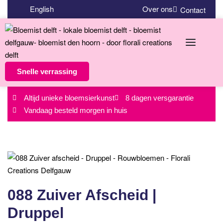
English
Over ons
Contact
Snelle verrassing
Altijd unieke bloemsierkunst
8 dagen versgarantie
Vandaag besteld morgen in huis
088 Zuiver Afscheid |
Druppel