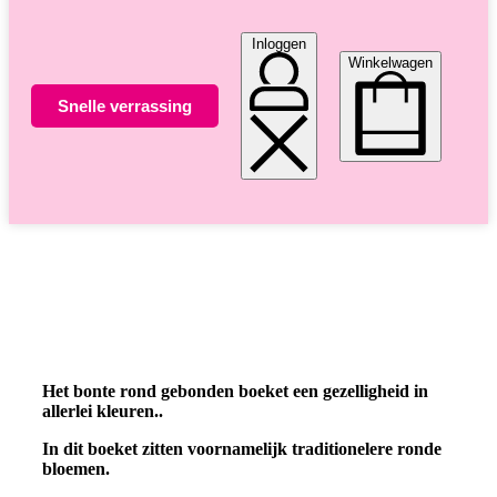
Inloggen
Winkelwagen
Snelle verrassing
Altijd unieke bloemsierkunst
8 dagen versgarantie
Vandaag besteld morgen in huis
Het bonte rond gebonden boeket een gezelligheid in
allerlei kleuren..
In dit boeket zitten voornamelijk traditionelere ronde
bloemen.