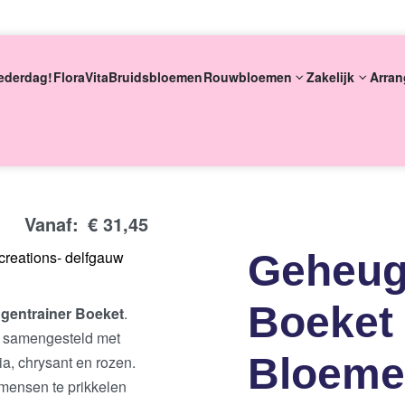
ederdag!
FloraVita
Bruidsbloemen
Rouwbloemen
Zakelijk
Arran
eke bloemsierkunst
8 dagen versgarantie
Vandaag besteld m
Vanaf:
€
31,45
Geheug
Boeket
gentrainer Boeket
.
g samengesteld met
Bloeme
a, chrysant en rozen.
mensen te prikkelen