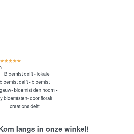
★
★
★
★
★
n
Kom langs in onze winkel!