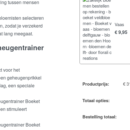
nding tussen mensen
bloemisten selecteren
Vaas
, zodat je verzekerd
€
9,95
at lang meegaat.
heugentrainer
ct voor het
een geheugenprikkel
Productprijs:
€
31
dag, een speciale
Totaal opties:
eugentrainer Boeket
en stimuleert
Bestelling totaal:
eugentrainer Boeket