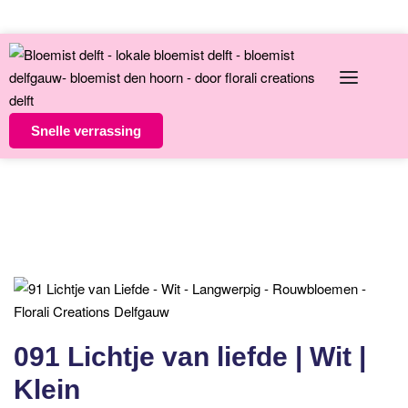
English
Over ons
Contact
Snelle verrassing
Altijd unieke bloemsierkunst
8 dagen versgarantie
Vandaag besteld morgen in huis
091 Lichtje van liefde | Wit |
Klein