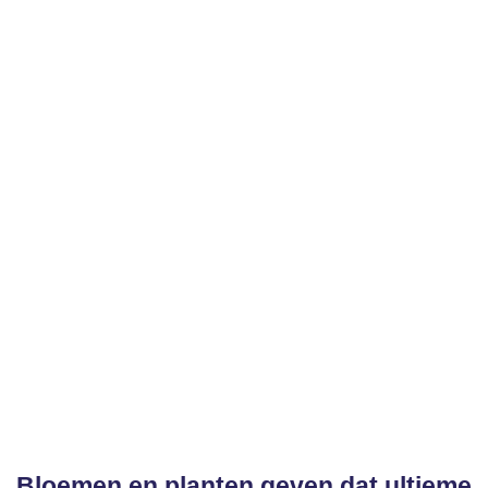
FloraVita (Floreren)
Bloemen en de WAUW-
factor
Bloemen en planten geven dat ultieme