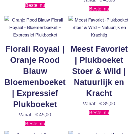
Bestel nu
Bestel nu
Florali Royaal |
Meest Favoriet
Oranje Rood
| Plukboeket
Blauw
Stoer & Wild |
Bloemenboeket
Natuurlijk en
| Expressief
Kracht
Plukboeket
Vanaf:
€
35,00
Bestel nu
Vanaf:
€
45,00
Bestel nu