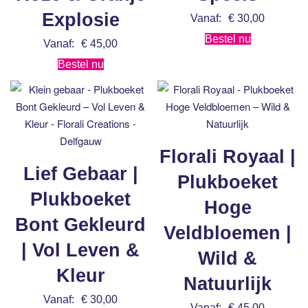
Explosie
Vanaf:
€
30,00
Bestel nu
Vanaf:
€
45,00
Bestel nu
Florali Royaal |
Lief Gebaar |
Plukboeket
Plukboeket
Hoge
Bont Gekleurd
Veldbloemen |
| Vol Leven &
Wild &
Kleur
Natuurlijk
Vanaf:
€
30,00
Vanaf:
€
45,00