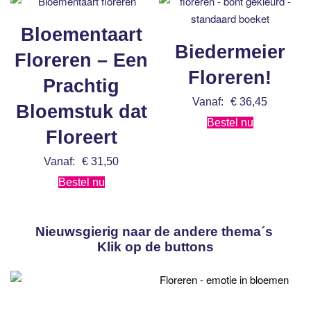
Bloementaart
Biedermeier
Floreren – Een
Floreren!
Prachtig
Vanaf:
€
36,45
Bloemstuk dat
Bestel nu
Floreert
Vanaf:
€
31,50
Bestel nu
Nieuwsgierig naar de andere thema´s
Klik op de buttons