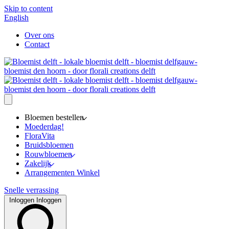
Skip to content
English
Over ons
Contact
Bloemen bestellen
Moederdag!
FloraVita
Bruidsbloemen
Rouwbloemen
Zakelijk
Arrangementen Winkel
Snelle verrassing
Inloggen
Inloggen